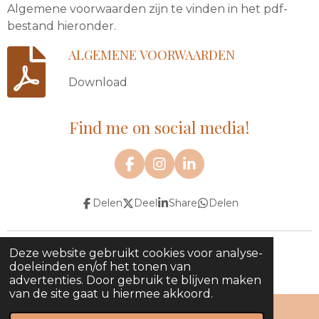
Algemene voorwaarden zijn te vinden in het pdf-
bestand hieronder.
ALGEMENE VOORWAARDEN
Download
Find me on social media!
F
I
L
a
n
i
c
s
n
Delen
Deel
Share
Delen
e
t
k
b
a
e
o
g
d
o
r
I
Deze website gebruikt cookies voor analyse-
© 2020 - 2026 inezhairandmakeup
k
a
n
doeleinden en/of het tonen van
Powered by
JouwWeb
m
advertenties. Door gebruik te blijven maken
van de site gaat u hiermee akkoord.